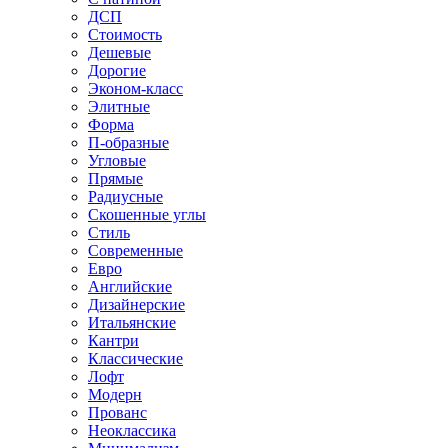
ДСП
Стоимость
Дешевые
Дорогие
Эконом-класс
Элитные
Форма
П-образные
Угловые
Прямые
Радиусные
Скошенные углы
Стиль
Современные
Евро
Английские
Дизайнерские
Итальянские
Кантри
Классические
Лофт
Модерн
Прованс
Неоклассика