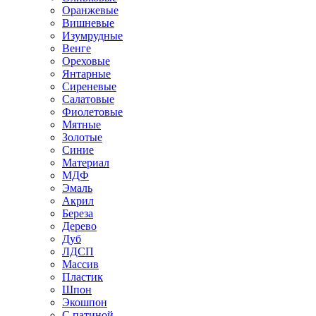
Оранжевые
Вишневые
Изумрудные
Венге
Ореховые
Янтарные
Сиреневые
Салатовые
Фиолетовые
Мятные
Золотые
Синие
Материал
МДФ
Эмаль
Акрил
Береза
Дерево
Дуб
ЛДСП
Массив
Пластик
Шпон
Экошпон
С патиной