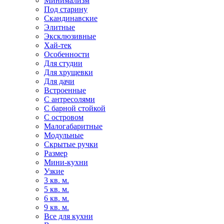
Минимализм
Под старину
Скандинавские
Элитные
Эксклюзивные
Хай-тек
Особенности
Для студии
Для хрущевки
Для дачи
Встроенные
С антресолями
С барной стойкой
С островом
Малогабаритные
Модульные
Скрытые ручки
Размер
Мини-кухни
Узкие
3 кв. м.
5 кв. м.
6 кв. м.
9 кв. м.
Все для кухни