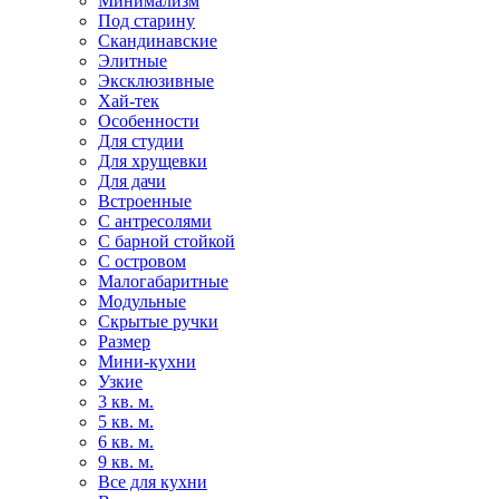
Минимализм
Под старину
Скандинавские
Элитные
Эксклюзивные
Хай-тек
Особенности
Для студии
Для хрущевки
Для дачи
Встроенные
С антресолями
С барной стойкой
С островом
Малогабаритные
Модульные
Скрытые ручки
Размер
Мини-кухни
Узкие
3 кв. м.
5 кв. м.
6 кв. м.
9 кв. м.
Все для кухни