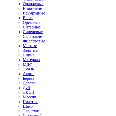
Оранжевые
Вишневые
Изумрудные
Венге
Ореховые
Янтарные
Сиреневые
Салатовые
Фиолетовые
Мятные
Золотые
Синие
Материал
МДФ
Эмаль
Акрил
Береза
Дерево
Дуб
ЛДСП
Массив
Пластик
Шпон
Экошпон
С патиной