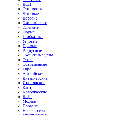
ДСП
Стоимость
Дешевые
Дорогие
Эконом-класс
Элитные
Форма
П-образные
Угловые
Прямые
Радиусные
Скошенные углы
Стиль
Современные
Евро
Английские
Дизайнерские
Итальянские
Кантри
Классические
Лофт
Модерн
Прованс
Неоклассика