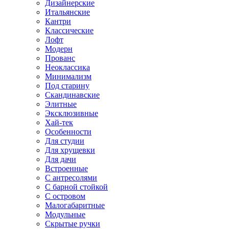
Дизайнерские
Итальянские
Кантри
Классические
Лофт
Модерн
Прованс
Неоклассика
Минимализм
Под старину
Скандинавские
Элитные
Эксклюзивные
Хай-тек
Особенности
Для студии
Для хрущевки
Для дачи
Встроенные
С антресолями
С барной стойкой
С островом
Малогабаритные
Модульные
Скрытые ручки