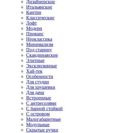
Дизайнерские
Итальянские
Кантри
Классические
Лофт
Модерн
Прованс
Неоклассика
Минимализм
Под старину
Скандинавские
Элитные
Эксклюзивные
Хай-тек
Особенности
Для студии
Для хрущевки
Для дачи
Встроенные
С антресолями
С барной стойкой
С островом
Малогабаритные
Модульные
Скрытые ручки