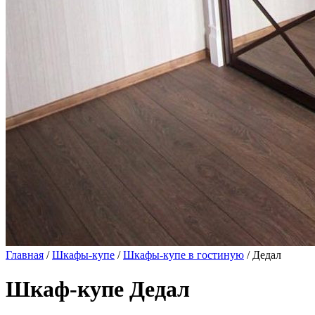
Главная
/
Шкафы-купе
/
Шкафы-купе в гостиную
/ Дедал
Шкаф-купе Дедал