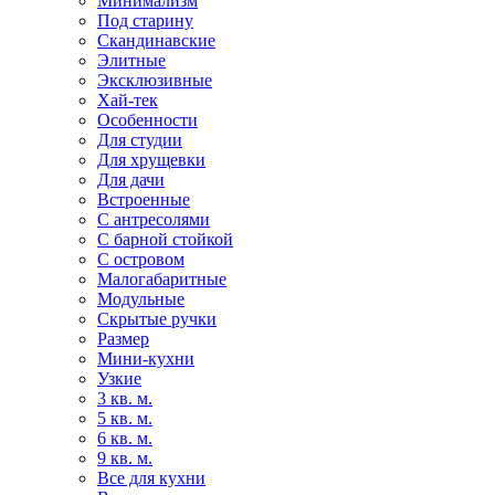
Минимализм
Под старину
Скандинавские
Элитные
Эксклюзивные
Хай-тек
Особенности
Для студии
Для хрущевки
Для дачи
Встроенные
С антресолями
С барной стойкой
С островом
Малогабаритные
Модульные
Скрытые ручки
Размер
Мини-кухни
Узкие
3 кв. м.
5 кв. м.
6 кв. м.
9 кв. м.
Все для кухни