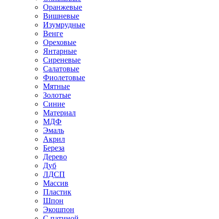
Оранжевые
Вишневые
Изумрудные
Венге
Ореховые
Янтарные
Сиреневые
Салатовые
Фиолетовые
Мятные
Золотые
Синие
Материал
МДФ
Эмаль
Акрил
Береза
Дерево
Дуб
ЛДСП
Массив
Пластик
Шпон
Экошпон
С патиной