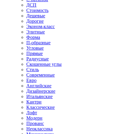
ДСП
Стоимость
Дешевые
Дорогие
Эконом-класс
Элитные
Форма
П-образные
Угловые
Прямые
Радиусные
Скошенные углы
Стиль
Современные
Евро
Английские
Дизайнерские
Итальянские
Кантри
Классические
Лофт
Модерн
Прованс
Неоклассика