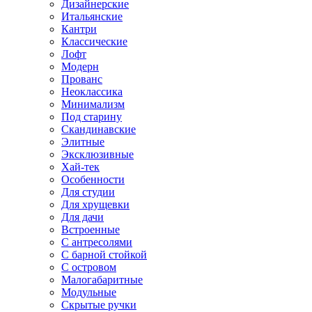
Дизайнерские
Итальянские
Кантри
Классические
Лофт
Модерн
Прованс
Неоклассика
Минимализм
Под старину
Скандинавские
Элитные
Эксклюзивные
Хай-тек
Особенности
Для студии
Для хрущевки
Для дачи
Встроенные
С антресолями
С барной стойкой
С островом
Малогабаритные
Модульные
Скрытые ручки