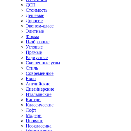
ДСП
Стоимость
Дешевые
Дорогие
Эконом-класс
Элитные
Форма
П-образные
Угловые
Прямые
Радиусные
Скошенные углы
Стиль
Современные
Евро
Английские
Дизайнерские
Итальянские
Кантри
Классические
Лофт
Модерн
Прованс
Неоклассика