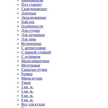
Минимализм
Под старину
Скандинавские
Элитные
Эксклюзивные
Хай-тек
Особенности
Для студии
Для хрущевки
Для дачи
Встроенные
С антресолями
С барной стойкой
С островом
Малогабаритные
Модульные
Скрытые ручки
Размер
Мини-кухни
Узкие
3 кв. м.
5 кв. м.
6 кв. м.
9 кв. м.
Все для кухни