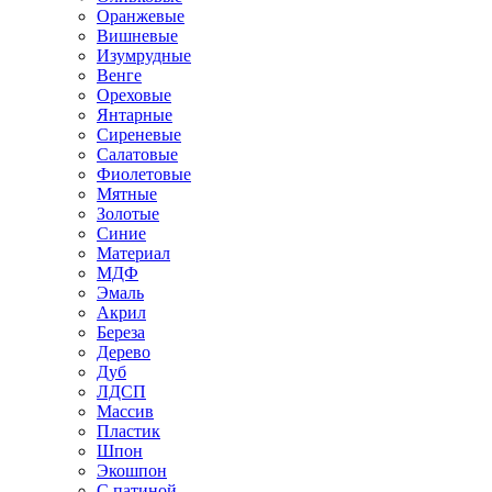
Оранжевые
Вишневые
Изумрудные
Венге
Ореховые
Янтарные
Сиреневые
Салатовые
Фиолетовые
Мятные
Золотые
Синие
Материал
МДФ
Эмаль
Акрил
Береза
Дерево
Дуб
ЛДСП
Массив
Пластик
Шпон
Экошпон
С патиной