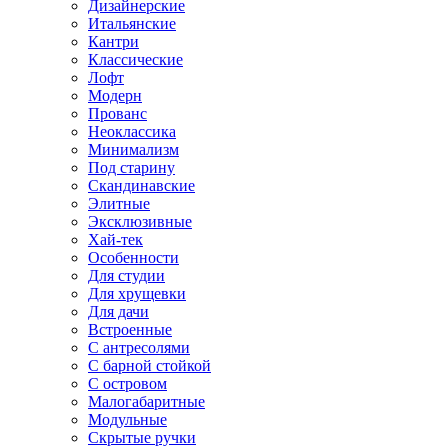
Дизайнерские
Итальянские
Кантри
Классические
Лофт
Модерн
Прованс
Неоклассика
Минимализм
Под старину
Скандинавские
Элитные
Эксклюзивные
Хай-тек
Особенности
Для студии
Для хрущевки
Для дачи
Встроенные
С антресолями
С барной стойкой
С островом
Малогабаритные
Модульные
Скрытые ручки