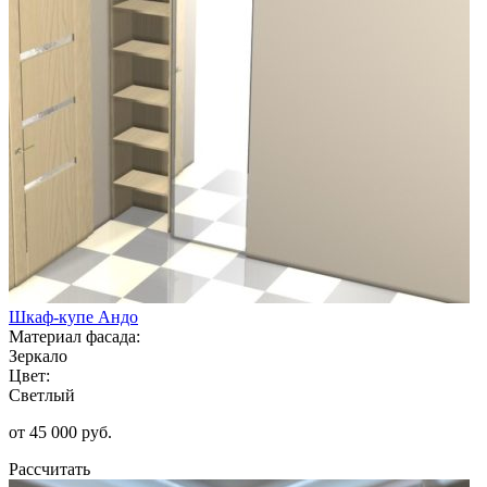
Шкаф-купе Андо
Материал фасада:
Зеркало
Цвет:
Светлый
от 45 000 руб.
Рассчитать