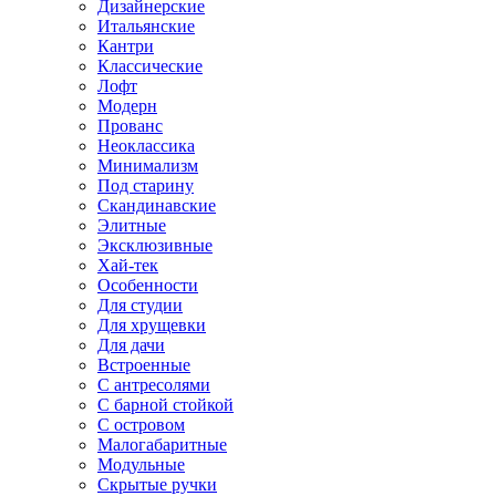
Дизайнерские
Итальянские
Кантри
Классические
Лофт
Модерн
Прованс
Неоклассика
Минимализм
Под старину
Скандинавские
Элитные
Эксклюзивные
Хай-тек
Особенности
Для студии
Для хрущевки
Для дачи
Встроенные
С антресолями
С барной стойкой
С островом
Малогабаритные
Модульные
Скрытые ручки