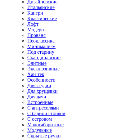
Дизайнерские
Итальянские
Кантри
Классические
Лофт
Модерн
Прованс
Неоклассика
Минимализм
Под старину
Скандинавские
Элитные
Эксклюзивные
Хай-тек
Особенности
Для студии
Для хрущевки
Для дачи
Встроенные
С антресолями
С барной стойкой
С островом
Малогабаритные
Модульные
Скрытые ручки