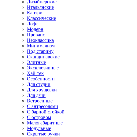
Дизайнерские
Итальянские
Кантри
Классические
Лофт
Модерн
Прованс
Неоклассика
Минимализм
Под старину
Скандинавские
Элитные
Эксклюзивные
Хай-тек
Особенности
Для студии
Для хрущевки
Для дачи
Встроенные
С антресолями
С барной стойкой
С островом
Малогабаритные
Модульные
Скрытые ручки