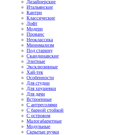
Дизайнерские
Итальянские
Кантри
Классические
Лофт
Модерн
Прованс
Неоклассика
Минимализм
Под старину
Скандинавские
Элитные
Эксклюзивные
Хай-тек
Особенности
Для студии
Для хрущевки
Для дачи
Встроенные
С антресолями
С барной стойкой
С островом
Малогабаритные
Модульные
Скрытые ручки