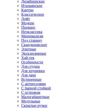
Дизайнерские
Итальянские
Кантри
Классические
Лофт
Модерн
Прованс
Неоклассика
Минимализм
Под старину
Скандинавские
Элитные
Эксклюзивные
Хай-тек
Особенности
Для студии
Для хрущевки
Для дачи
Встроенные
С антресолями
С барной стойкой
С островом
Малогабаритные
Модульные
Скрытые ручки