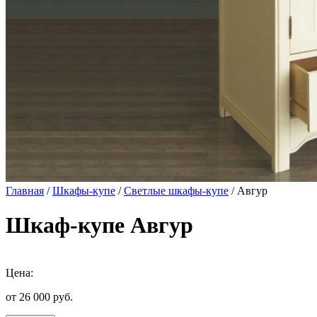
Главная
/
Шкафы-купе
/
Светлые шкафы-купе
/ Авгур
Шкаф-купе Авгур
Цена:
от 26 000
руб.