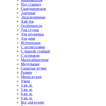
Минимализм
Под старину
Скандинавские
Элитные
Эксклюзивные
Хай-тек
Особенности
Для студии
Для хрущевки
Для дачи
Встроенные
С антресолями
С барной стойкой
С островом
Малогабаритные
Модульные
Скрытые ручки
Размер
Мини-кухни
Узкие
3 кв. м.
5 кв. м.
6 кв. м.
9 кв. м.
Все для кухни