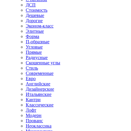
ДСП
Стоимость
Дешевые
Дорогие
Эконом-класс
Элитные
Форма
П-образные
Угловые
Прямые
Радиусные
Скошенные углы
Стиль
Современные
Евро
Английские
Дизайнерские
Итальянские
Кантри
Классические
Лофт
Модерн
Прованс
Неоклассика