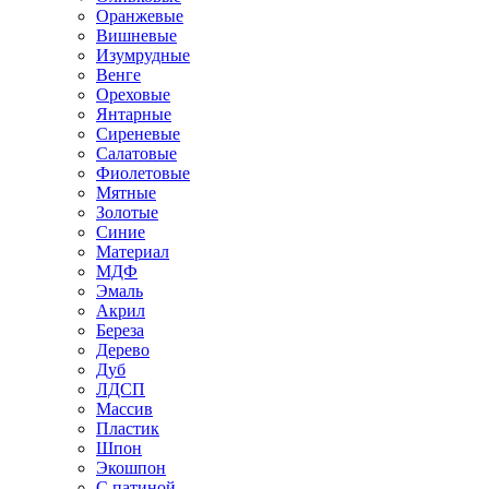
Оранжевые
Вишневые
Изумрудные
Венге
Ореховые
Янтарные
Сиреневые
Салатовые
Фиолетовые
Мятные
Золотые
Синие
Материал
МДФ
Эмаль
Акрил
Береза
Дерево
Дуб
ЛДСП
Массив
Пластик
Шпон
Экошпон
С патиной