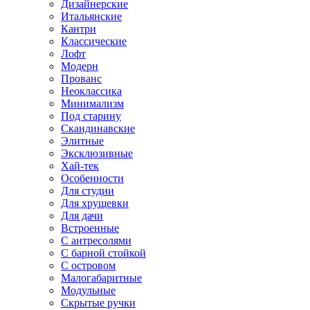
Дизайнерские
Итальянские
Кантри
Классические
Лофт
Модерн
Прованс
Неоклассика
Минимализм
Под старину
Скандинавские
Элитные
Эксклюзивные
Хай-тек
Особенности
Для студии
Для хрущевки
Для дачи
Встроенные
С антресолями
С барной стойкой
С островом
Малогабаритные
Модульные
Скрытые ручки