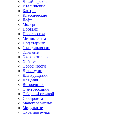
Дизайнерские
Итальянские
Кантри
Классические
Лофт
Модерн
Прованс
Неоклассика
Минимализм
Под старину
Скандинавские
Элитные
Эксклюзивные
Хай-тек
Особенности
Для студии
Для хрущевки
Для дачи
Встроенные
С антресолями
С барной стойкой
С островом
Малогабаритные
Модульные
Скрытые ручки