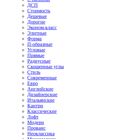
ДСП
Стоимость
Дешевые
Дорогие
Эконом-класс
Элитные
Форма
П-образные
Угловые
Прямые
Радиусные
Скошенные углы
Стиль
Современные
Евро
Английские
Дизайнерские
Итальянские
Кантри
Классические
Лофт
Модерн
Прованс
Неоклассика