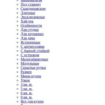
Минимализм
Под старину
Скандинавские
Элитные
Эксклюзивные
Хай-тек
Особенности
Для студии
Для хрущевки
Для дачи
Встроенные
С антресолями
С барной стойкой
С островом
Малогабаритные
Модульные
Скрытые ручки
Размер
Мини-кухни
Узкие
3 кв. м.
5 кв. м.
6 кв. м.
9 кв. м.
Все для кухни