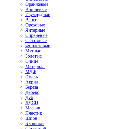
Оранжевые
Вишневые
Изумрудные
Венге
Ореховые
Янтарные
Сиреневые
Салатовые
Фиолетовые
Мятные
Золотые
Синие
Материал
МДФ
Эмаль
Акрил
Береза
Дерево
Дуб
ЛДСП
Массив
Пластик
Шпон
Экошпон
С патиной