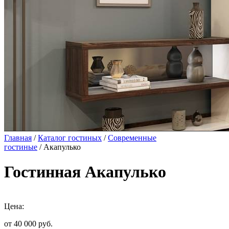
Главная
/
Каталог гостиных
/
Современные
гостиные
/ Акапулько
Гостинная Акапулько
Цена:
от 40 000
руб.