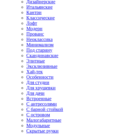
Дизайнерские
Итальянские
Кантри
Классические
Лофт
Модерн
Прованс
Неоклассика
Минимализм
Под старину
Скандинавские
Элитные
Эксклюзивные
Хай-тек
Особенности
Для студии
Для хрущевки
Для дачи
Встроенные
С антресолями
С барной стойкой
С островом
Малогабаритные
Модульные
Скрытые ручки