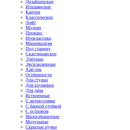
Дизайнерские
Итальянские
Кантри
Классические
Лофт
Модерн
Прованс
Неоклассика
Минимализм
Под старину
Скандинавские
Элитные
Эксклюзивные
Хай-тек
Особенности
Для студии
Для хрущевки
Для дачи
Встроенные
С антресолями
С барной стойкой
С островом
Малогабаритные
Модульные
Скрытые ручки