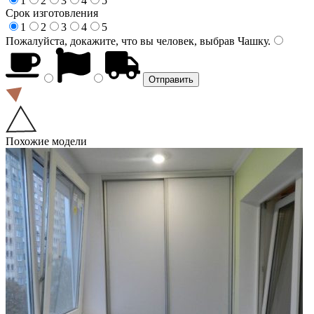
1
2
3
4
5
Срок изготовления
1
2
3
4
5
Пожалуйста, докажите, что вы человек, выбрав
Чашку
.
Похожие модели