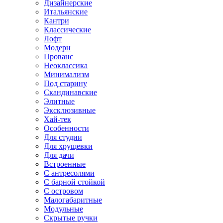
Дизайнерские
Итальянские
Кантри
Классические
Лофт
Модерн
Прованс
Неоклассика
Минимализм
Под старину
Скандинавские
Элитные
Эксклюзивные
Хай-тек
Особенности
Для студии
Для хрущевки
Для дачи
Встроенные
С антресолями
С барной стойкой
С островом
Малогабаритные
Модульные
Скрытые ручки