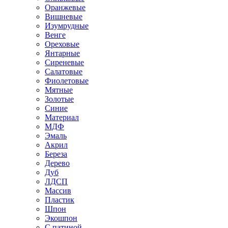
Оранжевые
Вишневые
Изумрудные
Венге
Ореховые
Янтарные
Сиреневые
Салатовые
Фиолетовые
Мятные
Золотые
Синие
Материал
МДФ
Эмаль
Акрил
Береза
Дерево
Дуб
ЛДСП
Массив
Пластик
Шпон
Экошпон
С патиной