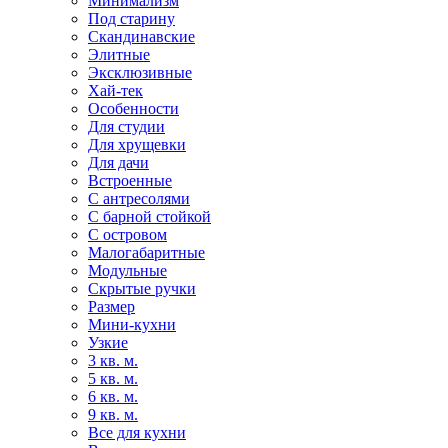
Минимализм
Под старину
Скандинавские
Элитные
Эксклюзивные
Хай-тек
Особенности
Для студии
Для хрущевки
Для дачи
Встроенные
С антресолями
С барной стойкой
С островом
Малогабаритные
Модульные
Скрытые ручки
Размер
Мини-кухни
Узкие
3 кв. м.
5 кв. м.
6 кв. м.
9 кв. м.
Все для кухни