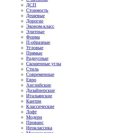
ДСП
Стоимость
Дешевые
Дорогие
Эконом-класс
Элитные
Форма
П-образные
Угловые
Прямые
Радиусные
Скошенные углы
Стиль
Современные
Евро
Английские
Дизайнерские
Итальянские
Кантри
Классические
Лофт
Модерн
Прованс
Неоклассика