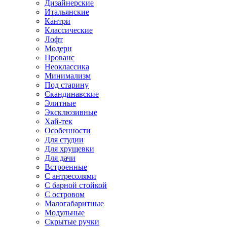
Дизайнерские
Итальянские
Кантри
Классические
Лофт
Модерн
Прованс
Неоклассика
Минимализм
Под старину
Скандинавские
Элитные
Эксклюзивные
Хай-тек
Особенности
Для студии
Для хрущевки
Для дачи
Встроенные
С антресолями
С барной стойкой
С островом
Малогабаритные
Модульные
Скрытые ручки